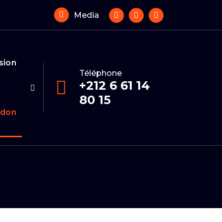
Media
sion
Téléphone
+212 6 61 14
80 15
 don